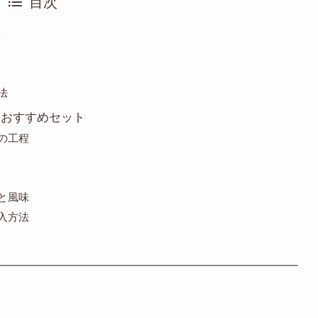
目次
徴
法
とおすすめセット
での工程
感と風味
購入方法